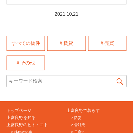
2021.10.21
すべての物件
# 賃貸
# 売買
# その他
Search
Se
for:
トップページ
上富良野で暮らす
上富良野を知る
> 防災
上富良野のヒト・コト
> 雪対策
> 移住者の声
> 子育て