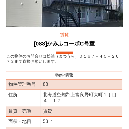
賃貸
[088]かみふコーポC号室
この物件のお問合せは松浦（まつうら）０１６７－４５－２６
７３まで直接お願いします。
物件情報
物件管理番号
88
住所
北海道空知郡上富良野町大町１丁目
４－１７
賃貸・売買
賃貸
面積・地目
53㎡