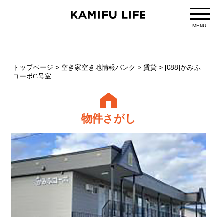
MENU
トップページ
>
空き家空き地情報バンク
>
賃貸
>
[088]かみふ
コーポC号室
物件さがし