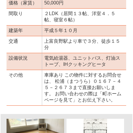
価格（家賃）
50,000円
間取り
２LDK（居間１３帖、洋室４．５
帖、寝室６帖）
建築年
平成５年１０月
交通
上富良野駅より車で３分、徒歩１５
分
設備状況
電気給湯器、ユニットバス、灯油ス
トーブ、IHクッキングヒータ
その他
車庫あり この物件に対するお問合せ
は、 松浦（まつうら）０１６７－４
５－２６７３まで直接お願いしま
す。 お問い合わせの際は「町ホーム
ページを見て」とお伝え下さい。