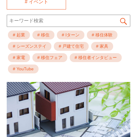
# イベント
Search
Se
for:
# 起業
# 移住
# Iターン
# 移住体験
# シーズンステイ
# 戸建て住宅
# 家具
# 家電
# 移住フェア
# 移住者インタビュー
# YouTube