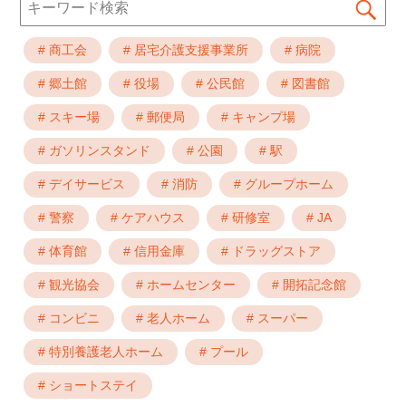
Se
for:
# 商工会
# 居宅介護支援事業所
# 病院
# 郷土館
# 役場
# 公民館
# 図書館
# スキー場
# 郵便局
# キャンプ場
# ガソリンスタンド
# 公園
# 駅
# デイサービス
# 消防
# グループホーム
# 警察
# ケアハウス
# 研修室
# JA
# 体育館
# 信用金庫
# ドラッグストア
# 観光協会
# ホームセンター
# 開拓記念館
# コンビニ
# 老人ホーム
# スーパー
# 特別養護老人ホーム
# プール
# ショートステイ