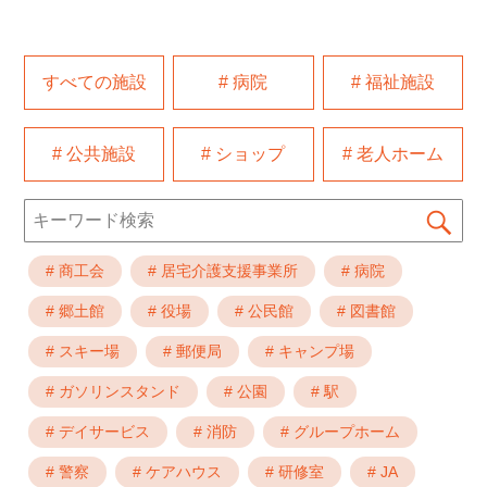
すべての施設
# 病院
# 福祉施設
# 公共施設
# ショップ
# 老人ホーム
Search
Se
for:
# 商工会
# 居宅介護支援事業所
# 病院
# 郷土館
# 役場
# 公民館
# 図書館
# スキー場
# 郵便局
# キャンプ場
# ガソリンスタンド
# 公園
# 駅
# デイサービス
# 消防
# グループホーム
# 警察
# ケアハウス
# 研修室
# JA