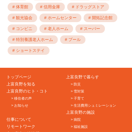
# 体育館
# 信用金庫
# ドラッグストア
# 観光協会
# ホームセンター
# 開拓記念館
# コンビニ
# 老人ホーム
# スーパー
# 特別養護老人ホーム
# プール
# ショートステイ
トップページ
上富良野で暮らす
上富良野を知る
> 防災
上富良野のヒト・コト
> 雪対策
> 移住者の声
> 子育て
> お知らせ
> 生活費用シュミレーション
上富良野の施設
仕事について
> 病院
リモートワーク
> 福祉施設