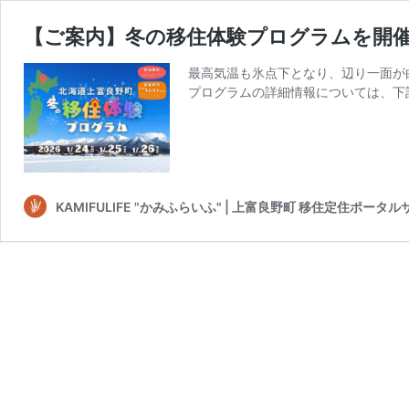
【ご案内】冬の移住体験プログラムを開
最高気温も氷点下となり、辺り一面が
プログラムの詳細情報については、下
KAMIFULIFE "かみふらいふ" | 上富良野町 移住定住ポータ