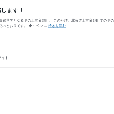
催します！
白銀世界となる冬の上富良野町。 このたび、北海道上富良野町での冬
【ご
記のとおりです。 ◆イベン …
続きを読む
案
内】
冬
の
移
住
ルサイト
体
験
プ
ロ
グ
ラ
ム
を
開
催